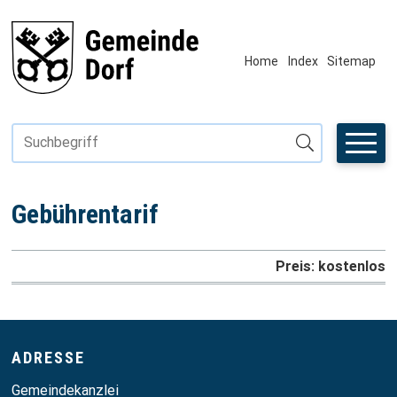
Navigieren in Fiktivhausen
SCHNELLNAVIGATION
METANAVIGAT
Home
Index
Sitemap
Suchbegriff
Suche starten
Gebührentarif
Preis: kostenlos
Footer
ADRESSE
Gemeindekanzlei