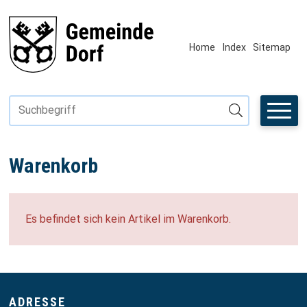
Navigieren in Fiktivhausen
SCHNELLNAVIGATION
METANAVIGAT
Home
Index
Sitemap
Suchbegriff
Suche starten
Warenkorb
Es befindet sich kein Artikel im Warenkorb.
ADRESSE