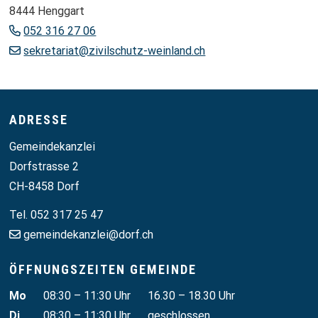
8444 Henggart
052 316 27 06
sekretariat@zivilschutz-weinland.ch
Footer
ADRESSE
Gemeindekanzlei
Dorfstrasse 2
CH-8458 Dorf
Tel. 052 317 25 47
gemeindekanzlei@dorf.ch
ÖFFNUNGSZEITEN GEMEINDE
Wochentag
Vormittag
Nachmittag
Mo
08:30 – 11:30 Uhr
16.30 – 18.30 Uhr
Di
08:30 – 11:30 Uhr
geschlossen