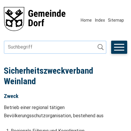
Navigieren in Fiktivhausen
SCHNELLNAVIGATION
METANAVIGAT
Home
Index
Sitemap
Suchbegriff
Suche starten
Sicherheitszweckverband
Weinland
Zweck
Betrieb einer regional tätigen
Bevölkerungsschutzorganisation, bestehend aus
Regionale Führung und Koordination