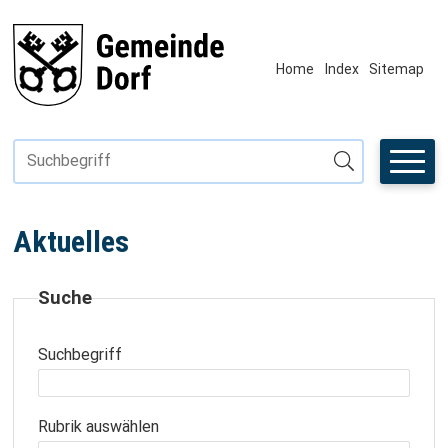
Navigieren in Fiktivhausen
SCHNELLNAVIGATION
METANAVIGAT
Home
Index
Sitemap
Suchbegriff
Suche starten
Aktuelles
Suche
Suchbegriff
Rubrik auswählen