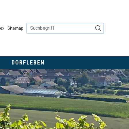
Suchbegriff
NAVIGATION
dex
Sitemap
Suche starten
Dorfleben
DORFLEBEN