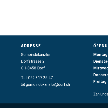
Footer
ADRESSE
ÖFFNU
Wochen
Gemeindekanzlei
Mo
ntag
Dorfstrasse 2
Di
ensta
CH-8458 Dorf
Mi
ttwo
Do
nner
Tel. 052 317 25 47
Fr
eitag
gemeindekanzlei@dorf.ch
Zahlung