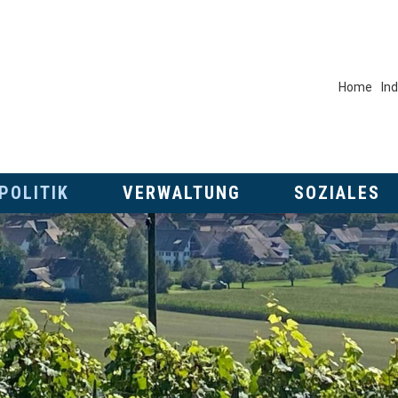
META
Home
In
ik
Verwaltung
Soziales
POLITIK
VERWALTUNG
SOZIALES