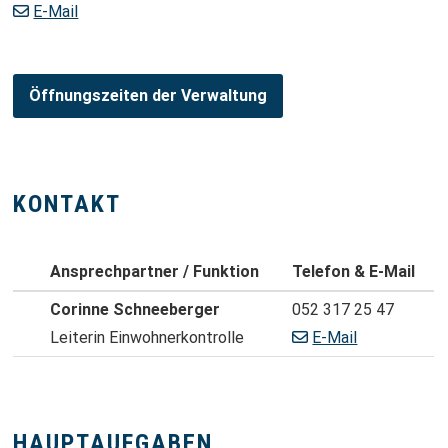
E-Mail
Öffnungszeiten der Verwaltung
KONTAKT
Porträt
Ansprechpartner / Funktion
Telefon &
E-Mail
Zentrale
Corinne
Schneeberger
052 317 25 47
Leiterin Einwohnerkontrolle
E-Mail
HAUPTAUFGABEN