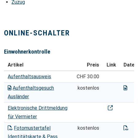
Zuzug
ONLINE-SCHALTER
Einwohnerkontrolle
Artikel
Preis
Link
Datei
EINWOHNERKONTROLLE
Aufenthaltsausweis
CHF 30.00
aufe
Aufenthaltsgesuch
kostenlos
Ausländer
Elektronische 
Elektronische Drittmeldung
für Vermieter
fot
Fotomustertafel
kostenlos
Identitätskarte & Pass