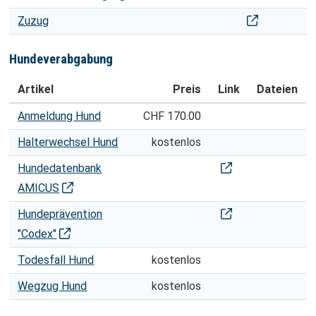
Zuzug
Zuzug
Hundeverabgabung
Artikel
Preis
Link
Dateien
HUNDEVERABGABUNG
Anmeldung Hund
CHF 170.00
Halterwechsel Hund
kostenlos
Hunde: AMICUS-Da
Hundedatenbank
AMICUS
Hunde: Codex-Hun
Hundeprävention
"Codex"
Todesfall Hund
kostenlos
Wegzug Hund
kostenlos