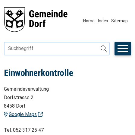
Navigieren in Fiktivhausen
SCHNELLNAVIGATION
METANAVIGAT
Home
Index
Sitemap
Suchbegriff
Suche starten
Einwohnerkontrolle
Gemeindeverwaltung
Dorfstrasse 2
8458 Dorf
ADRESSE
Google Maps
Tel.
052 317 25 47