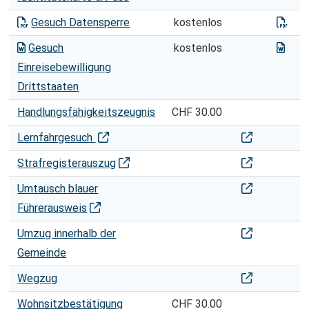
Dat
Gesuch Datensperre
kostenlos
Einr
Gesuch
kostenlos
Einreisebewilligung
Drittstaaten
Handlungsfähigkeitszeugnis
CHF 30.00
Lernfahrgesuc
Lernfahrgesuch
Strafregister
Strafregisterauszug
Umtausch blau
Umtausch blauer
Führerausweis
Umzug innerha
Umzug innerhalb der
Gemeinde
Wegzug
Wegzug
Wohnsitzbestätigung
CHF 30.00